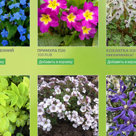
СЕННИЙ
ПРИМУЛА П20
ХОХЛАТКА ОЗ
300 RUB
закончилась!
ину
Добавить в корзину
Добавить в корз