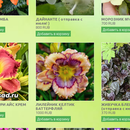
АМБА
ДАЙНАНТЕ ( отправка с
МОРОЗНИК №
июля! )
700 RUB
800 RUB
ину
Добавить в корз
Добавить в корзину
РИ АЙС КРЕМ
ЛИЛЕЙНИК КЕЛТИК
ЖИВУЧКА БЛЕ
БАТТЕРФЛЯЙ
(отправка с и
1000 RUB
370 RUB
ину
Добавить в корзину
Добавить в корз