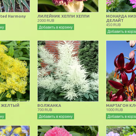
ted Harmony
ЛИЛЕЙНИК ХЕППИ ХЕППИ
МОНАРДА НИЗ
2000 RUB
ДЕЛАЙТ
450 RUB
ину
Добавить в корзину
Добавить в корз
 ЖЕЛТЫЙ
ВОЛЖАНКА
МАРТАГОН К
700 RUB
1000 RUB
ину
Добавить в корзину
Добавить в корз