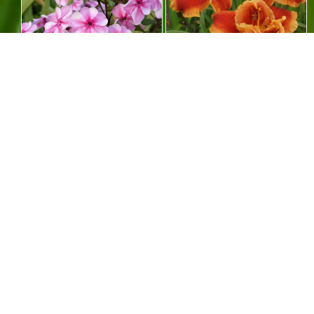
ФЛОКС РУССКАЯ
ЛИЛЕЙНИК AFTER THE
КРАСАВИЦА закончился
FIRE закончился
Добавить в корзину
Добавить в корзину
ДЕЛЬФИНИУМ С ЧЕРНЫМ
ПРИМУЛА АУРИКУЛА
ГЛАЗКОМ закончился!
АБРИКОСОВАЯ МАХРОВАЯ
закончилась!
Добавить в корзину