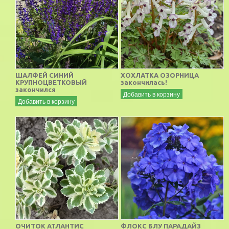
ШАЛФЕЙ СИНИЙ
ХОХЛАТКА ОЗОРНИЦА
КРУПНОЦВЕТКОВЫЙ
закончилась!
закончился
Добавить в корзину
Добавить в корзину
ОЧИТОК АТЛАНТИС
ФЛОКС БЛУ ПАРАДАЙЗ