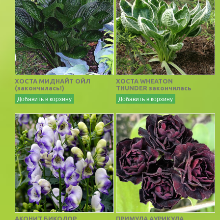
ХОСТА МИДНАЙТ ОЙЛ
ХОСТА WHEATON
(закончилась!)
THUNDER закончилась
Добавить в корзину
Добавить в корзину
АКОНИТ БИКОЛОР
ПРИМУЛА АУРИКУЛА