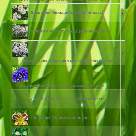
-
Эхинацея Милкшейк (закончилась)
-
Пенстемон Хаскер ред (закончился!)
-
Тысячелистник Птармика махровый закончился!
-
Ирис сибирский Конкорд краш закончился
-
Лилейник Alexa Katryn (закончился!)
-
Лилейник Yanni закончился