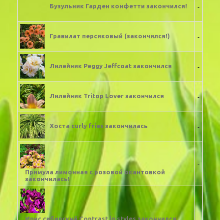
-
Бузульник Гарден конфетти закончился!
-
Гравилат персиковый (закончился!)
-
Лилейник Peggy Jeffcoat закончился
-
Лилейник Tritop Lover закончился
-
Хоста curly fries закончилась
-
Примула лимонная с розовой окантовкой
закончилась!
-
Ирис сибирский Contrast in styles закончился