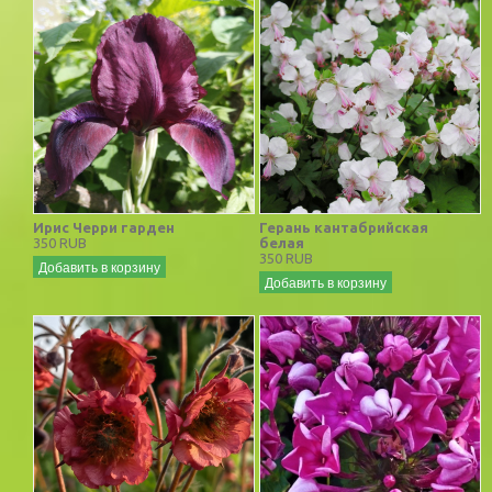
Ирис Черри гарден
Герань кантабрийская
350 RUB
белая
350 RUB
Добавить в корзину
Добавить в корзину