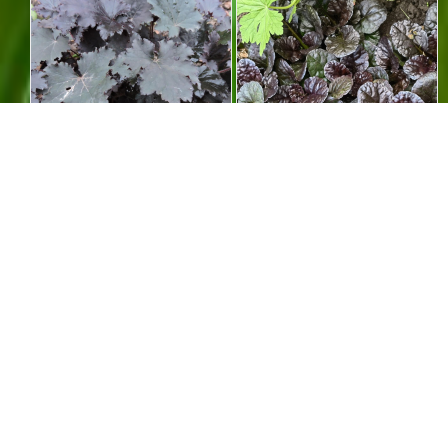
Гейхера Black Taffeta (НЕТ
ЖИВУЧКА БЛЕК СКЕЛЛОП
НА ПРОДАЖУ)
(отправка с июля!)
350 RUB
370 RUB
Добавить в корзину
Добавить в корзину