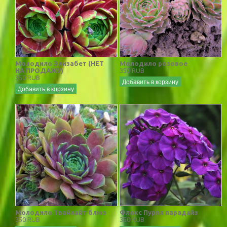
Молодило Элизабет (НЕТ
Молодило розовое
НА ПРОДАЖУ)
350 RUB
350 RUB
Добавить в корзину
Добавить в корзину
Молодило Твайлайт блюз
Флокс Пурпл парадайз
350 RUB
350 RUB