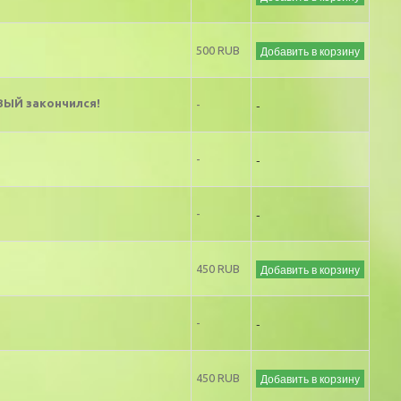
Добавить в корзину
500 RUB
-
Й закончился!
-
-
-
-
-
Добавить в корзину
450 RUB
-
-
Добавить в корзину
450 RUB