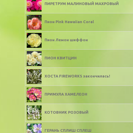
ПИРЕТРУМ МАЛИНОВЫЙ МАХРОВЫЙ
Пион Pink Hawaiian Coral
Пион Лемон шиффон
ПИОН КВИТЦИН
ХОСТА FIREWORKS закончилась!
ПРИМУЛА ХАМЕЛЕОН
КОТОВНИК РОЗОВЫЙ
ГЕРАНЬ СПЛИШ СПЛЕШ