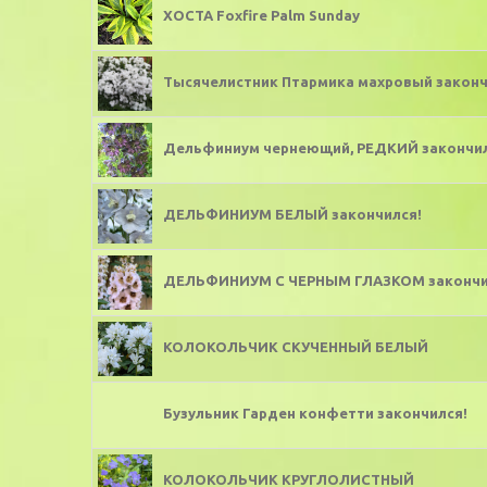
ХОСТА Foxfire Palm Sunday
Тысячелистник Птармика махровый законч
Дельфиниум чернеющий, РЕДКИЙ закончил
ДЕЛЬФИНИУМ БЕЛЫЙ закончился!
ДЕЛЬФИНИУМ С ЧЕРНЫМ ГЛАЗКОМ закончи
КОЛОКОЛЬЧИК СКУЧЕННЫЙ БЕЛЫЙ
Бузульник Гарден конфетти закончился!
КОЛОКОЛЬЧИК КРУГЛОЛИСТНЫЙ