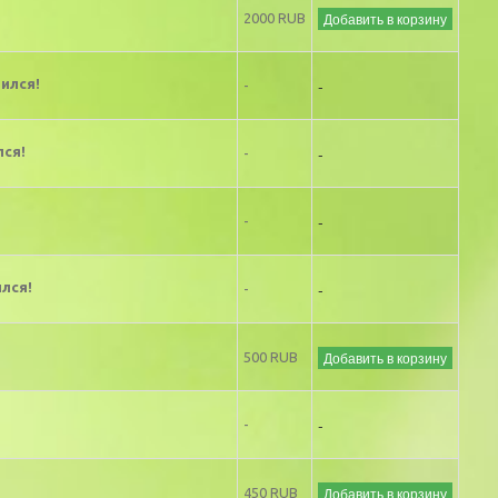
Добавить в корзину
2000 RUB
-
ился!
-
-
ся!
-
-
-
-
лся!
-
Добавить в корзину
500 RUB
-
-
Добавить в корзину
450 RUB