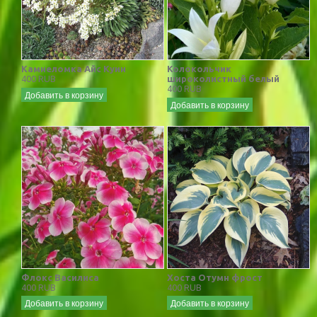
Камнеломка Айс Куин
Колокольчик
400 RUB
широколистный белый
400 RUB
Добавить в корзину
Добавить в корзину
Флокс Василиса
Хоста Отумн фрост
400 RUB
400 RUB
Добавить в корзину
Добавить в корзину