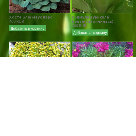
Хоста Блю маус иэрс
Примула аурикула
400 RUB
белая(закончилась)
400 RUB
Добавить в корзину
Добавить в корзину
Хиастофиллум
Пион малиновый
400 RUB
400 RUB
Добавить в корзину
Добавить в корзину