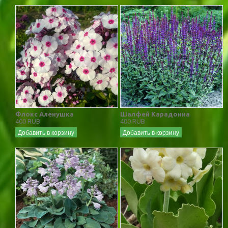
Флокс Аленушка
Шалфей Карадонна
400 RUB
400 RUB
Добавить в корзину
Добавить в корзину