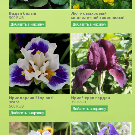
Бадан белый
Лютик махровый
500 RUB
многолетний закончился!
Добавить в корзину
Добавить в корзину
Ирис карлик Stop and
Ирис Черри гарден
stare
350 RUB
500 RUB
Добавить в корзину
Добавить в корзину