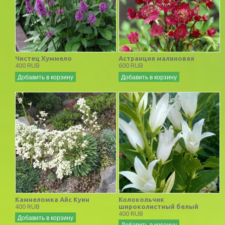
Чистец Хуммело
Астранция малиновая
400 RUB
600 RUB
Добавить в корзину
Добавить в корзину
Камнеломка Айс Куин
Колокольчик
400 RUB
широколистный белый
400 RUB
Добавить в корзину
Добавить в корзину