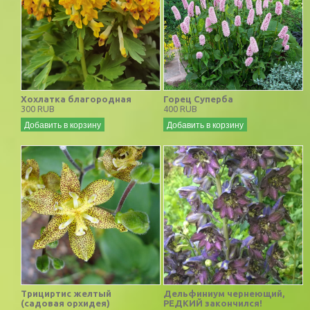
Хохлатка благородная
Горец Суперба
300 RUB
400 RUB
Добавить в корзину
Добавить в корзину
Трициртис желтый
Дельфиниум чернеющий,
(садовая орхидея)
РЕДКИЙ закончился!