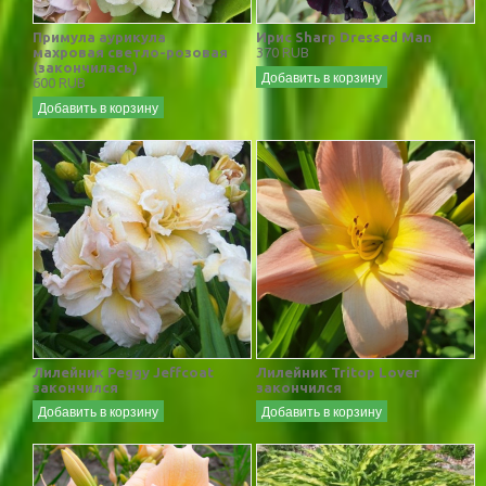
Примула аурикула
Ирис Sharp Dressed Man
махровая светло-розовая
370 RUB
(закончилась)
Добавить в корзину
600 RUB
Добавить в корзину
Лилейник Peggy Jeffcoat
Лилейник Tritop Lover
закончился
закончился
Добавить в корзину
Добавить в корзину