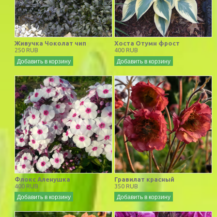
Живучка Чоколат чип
Хоста Отумн фрост
250 RUB
400 RUB
Добавить в корзину
Добавить в корзину
Флокс Аленушка
Гравилат красный
400 RUB
350 RUB
Добавить в корзину
Добавить в корзину