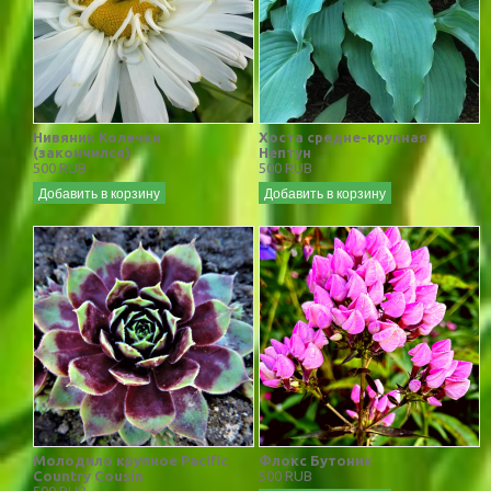
Нивяник Колечки
Хоста средне-крупная
(закончился)
Нептун
500 RUB
500 RUB
Добавить в корзину
Добавить в корзину
Молодило крупное Pacific
Флокс Бутоник
Country Cousin
500 RUB
500 RUB