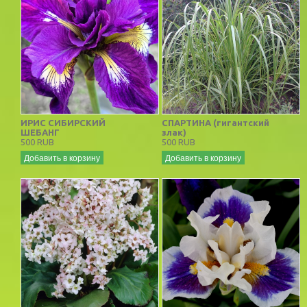
ИРИС СИБИРСКИЙ
СПАРТИНА (гигантский
ШЕБАНГ
злак)
500 RUB
500 RUB
Добавить в корзину
Добавить в корзину