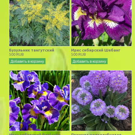
Бузульник тангутский
Ирис сибирский Шебанг
500 RUB
500 RUB
Добавить в корзину
Добавить в корзину
Ирис сибирский Reel cute
Примула мелкозубчатая