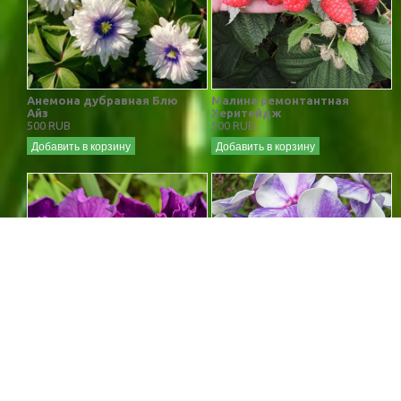
Анемона дубравная Блю
Малина ремонтантная
Айз
Херитейдж
500 RUB
500 RUB
Добавить в корзину
Добавить в корзину
ИРИС СИБИРСКИЙ ТАМБЛ
ФЛОКС ГЖЕЛЬ
БАГ
550 RUB
550 RUB
Добавить в корзину