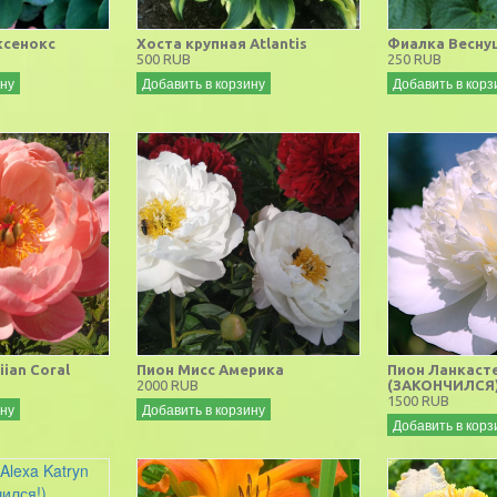
ксенокс
Хоста крупная Atlantis
Фиалка Весну
500 RUB
250 RUB
ину
Добавить в корзину
Добавить в корз
iian Coral
Пион Мисс Америка
Пион Ланкаст
2000 RUB
(ЗАКОНЧИЛСЯ
1500 RUB
ину
Добавить в корзину
Добавить в корз