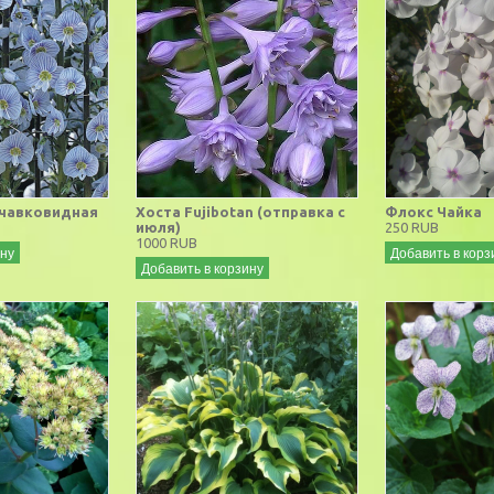
ечавковидная
Хоста Fujibotan (отправка с
Флокс Чайка
июля)
250 RUB
1000 RUB
ину
Добавить в корз
Добавить в корзину