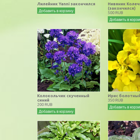
Лилейник Yanni закончился
Нивяник Колеч
(закончился)
Добавить в корзину
500 RUB
Добавить в корз
Колокольчик скученный
Ирис болотны
синий
350 RUB
200 RUB
Добавить в корз
Добавить в корзину