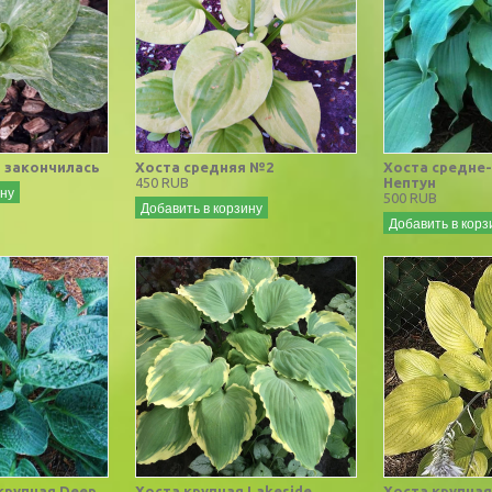
d закончилась
Хоста средняя №2
Хоста средне
450 RUB
Нептун
ину
500 RUB
Добавить в корзину
Добавить в корз
крупная Deep
Хоста крупная Lakeside
Хоста крупная 