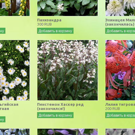
Пахизандра
Эхинацея Мил
300 RUB
(закончилась)
ину
Добавить в корзину
Добавить в корз
ьгийская
Пенстемон Хаскер ред
Лилия тигров
тная
(закончился!)
200 RUB
Добавить в корзину
Добавить в корз
ину