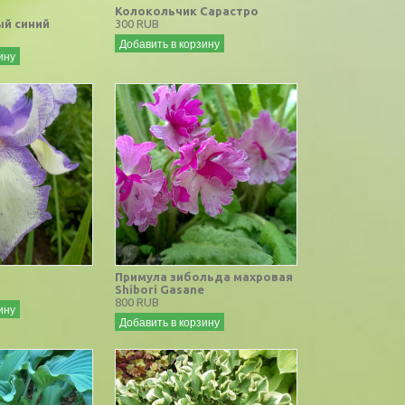
Колокольчик Сарастро
й синий
300 RUB
Добавить в корзину
ину
Примула зибольда махровая
Shibori Gasane
800 RUB
ину
Добавить в корзину