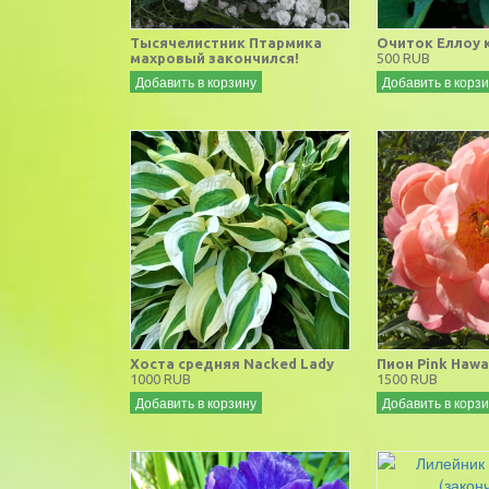
Тысячелистник Птармика
Очиток Еллоу 
махровый закончился!
500 RUB
Добавить в корзину
Добавить в корз
Хоста средняя Nacked Lady
Пион Pink Hawa
1000 RUB
1500 RUB
Добавить в корзину
Добавить в корз