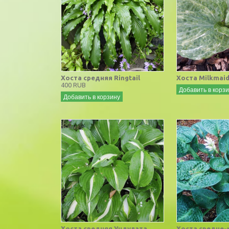
Хоста средняя Ringtail
Хоста Milkmai
400 RUB
Добавить в корз
Добавить в корзину
Хоста средняя Ундулата
Хоста средне-