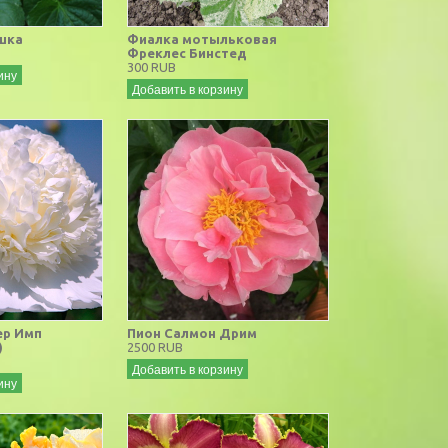
шка
Фиалка мотыльковая
Фреклес Бинстед
300 RUB
ину
Добавить в корзину
ер Имп
Пион Салмон Дрим
)
2500 RUB
Добавить в корзину
ину