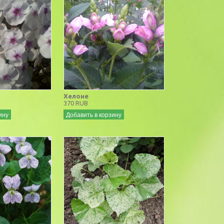
Хелоне
370 RUB
ину
Добавить в корзину