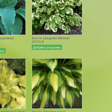
-крупная
Хоста средняя Wheee!
600 RUB
Добавить в корзину
ину
Waiting in Vein
Хоста Джипси роуз