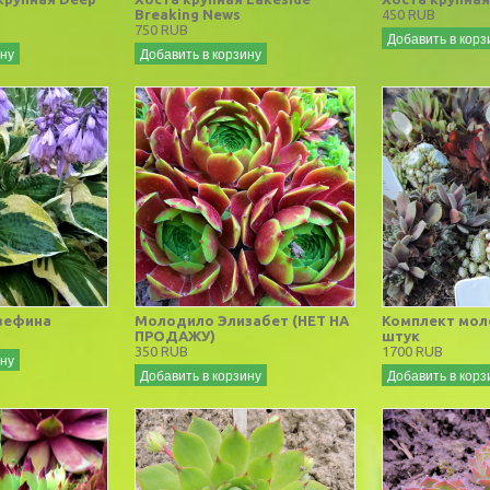
Breaking News
450 RUB
750 RUB
Добавить в корз
ину
Добавить в корзину
зефина
Молодило Элизабет (НЕТ НА
Комплект мол
ПРОДАЖУ)
штук
350 RUB
1700 RUB
ину
Добавить в корзину
Добавить в корз