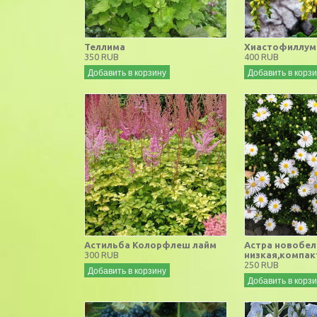
Теллима
Хиастофиллум
350 RUB
400 RUB
Добавить в корзину
Добавить в корз
Астильба Колорфлеш лайм
Астра новобел
300 RUB
низкая,компак
250 RUB
Добавить в корзину
Добавить в корз