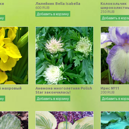
ки
Лилейник Bella Isabella
Колокольчик
600 RUB
широколистны
250 RUB
Добавить в корзину
ину
Добавить в корз
й махровый
Анемона многолетняя Polish
Ирис №11
Star закончилась!
200 RUB
ину
Добавить в корзину
Добавить в корз