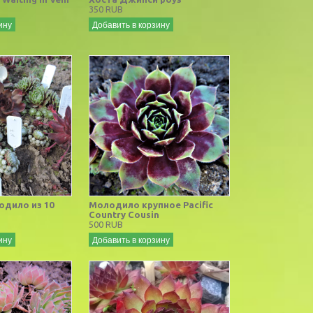
350 RUB
ину
Добавить в корзину
одило из 10
Молодило крупное Pacific
Country Cousin
500 RUB
ину
Добавить в корзину