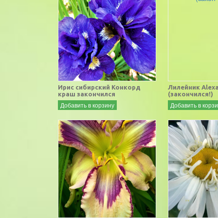
Ирис сибирский Конкорд
Лилейник Alexa
краш закончился
(закончился!)
Добавить в корзину
Добавить в корз